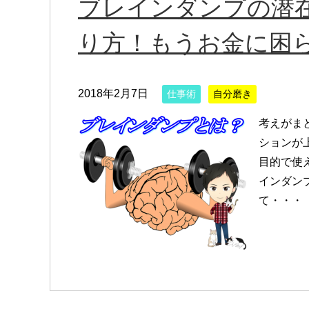
ブレインダンプの潜
り方！もうお金に困
2018年2月7日
仕事術
自分磨き
考えがま
ションが
目的で使
インダン
て・・・