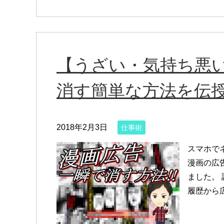
【うざい・気持ち悪
消す簡単な方法を伝
2018年2月3日
仕事術
スマホで
漫画の広
ました。
履歴から