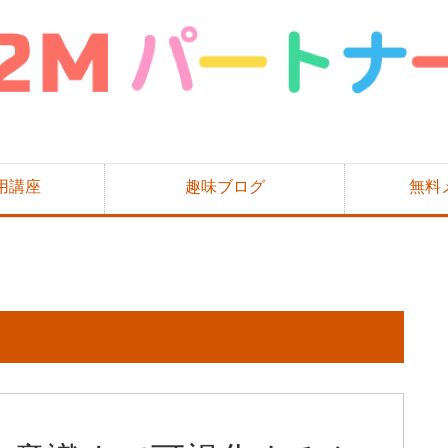
用講座
趣味ブログ
無料