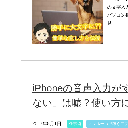
の文字入
パソコン
見・・・
iPhoneの音声入力
ない」は嘘？使い方
2017年8月1日
仕事術
スマホ一つで稼ぐア