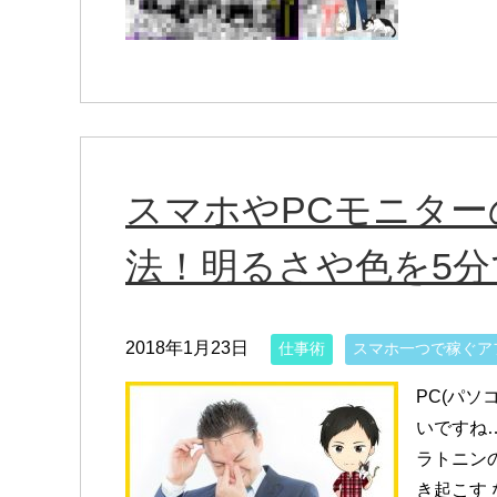
スマホやPCモニタ
法！明るさや色を5分
2018年1月23日
仕事術
スマホ一つで稼ぐア
PC(パソ
いですね…
ラトニン
き起こす