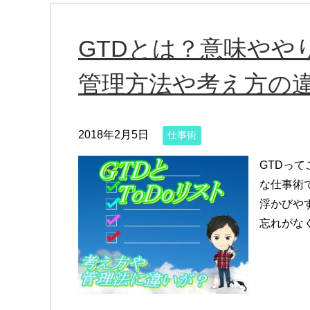
GTDとは？意味やや
管理方法や考え方の
2018年2月5日
仕事術
GTDって
な仕事術で
浮かびや
忘れがな