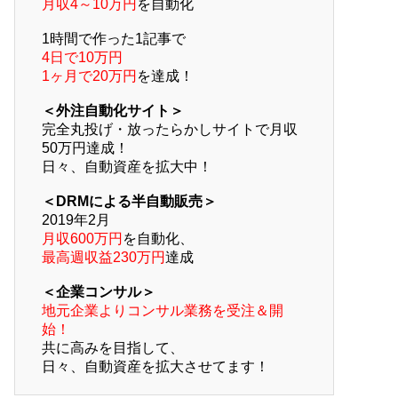
月収4～10万円
を自動化
1時間で作った1記事で
4日で10万円
1ヶ月で20万円
を達成！
＜外注自動化サイト＞
完全丸投げ・放ったらかしサイトで月収
50万円達成！
日々、自動資産を拡大中！
＜DRMによる半自動販売＞
2019年2月
月収600万円
を自動化、
最高週収益230万円
達成
＜企業コンサル＞
地元企業よりコンサル業務を受注＆開
始！
共に高みを目指して、
日々、自動資産を拡大させてます！