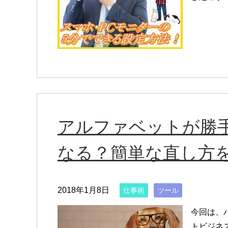
アルファベットが勝
なる？簡単な直し方
2018年1月8日
仕事術
ツール
今回は、
トビジネ