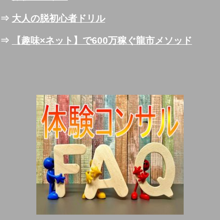
⇒
大人の脱初心者ドリル
⇒
【趣味×ネット】で600万稼ぐ龍市メソッド