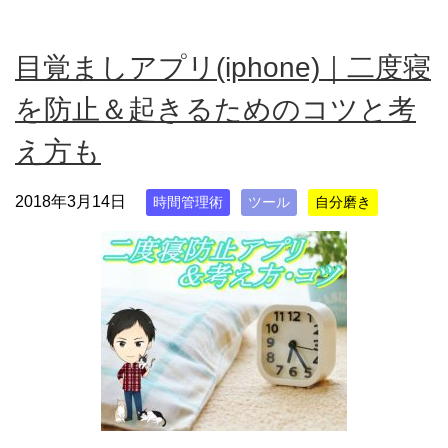
目覚ましアプリ(iphone)｜二度寝
を防止＆起きるためのコツと考
え方も
2018年3月14日
時間管理術
ツール
自分磨き