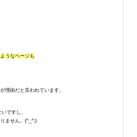
いようなページも
とが理由だと言われています。
ないですし、
せん。(^_^;)