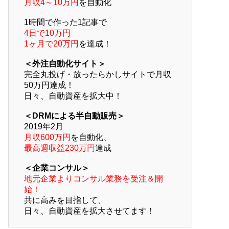
月収4～10万円
を自動化
1時間で作った1記事で
4日で10万円
1ヶ月で20万円
を達成！
＜外注自動化サイト＞
完全丸投げ・放ったらかしサイトで月収
50万円達成！
日々、自動資産を拡大中！
＜DRMによる半自動販売＞
2019年2月
月収600万円
を自動化、
最高週収益230万円
達成
＜企業コンサル＞
地元企業よりコンサル業務を受注＆開
始！
共に高みを目指して、
日々、自動資産を拡大させてます！