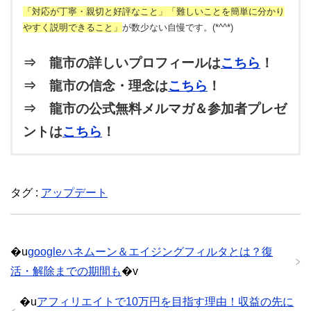
「対応が丁寧・親切と好評なこと」「難しいことを簡単に分かり
やすく説明できること」
が数少ない自慢です。(*^^*)
⇒ 龍市の詳しいプロフィールは
こちら
！
⇒ 龍市の信念・理念は
こちら
！
⇒ 龍市の公式無料メルマガ＆参加者プレゼ
ントは
こちら
！
トラ
3兄妹の次男。オスのトラ猫。甘えん坊でヤンチャな性格。
タグ :
アップデート
�u
googleハネムーン＆エイジングフィルタとは？復
活・解除までの期間も
�v
�u
アフィリエイトで10万円を目指す理由！収益の先に