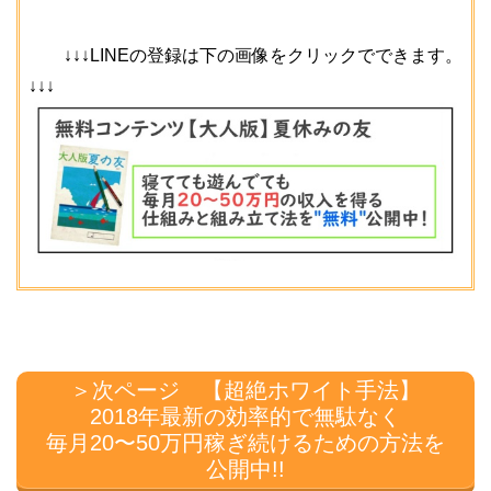
↓↓↓LINEの登録は下の画像をクリックでできます。
↓↓↓
＞次ページ 【超絶ホワイト手法】
2018年最新の効率的で無駄なく
毎月20〜50万円稼ぎ続けるための方法を
公開中!!