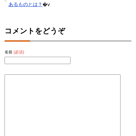
あるものとは？
�v
パンダ
3兄妹の長男。猫なのに8kgもある巨漢。でも声が一番かわいい。
コメントをどうぞ
名前
(必須)
ハナ
3兄妹で唯一のメス。一番ネコっぽい性格でツンデレ。