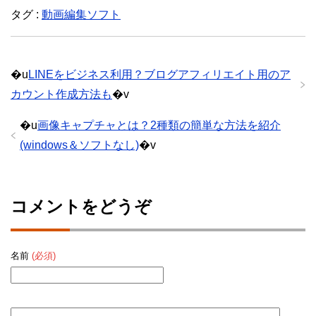
タグ :
動画編集ソフト
�u
LINEをビジネス利用？ブログアフィリエイト用のア
カウント作成方法も
�v
�u
画像キャプチャとは？2種類の簡単な方法を紹介
(windows＆ソフトなし)
�v
パンダ
3兄妹の長男。猫なのに8kgもある巨漢。でも声が一番かわいい。
コメントをどうぞ
名前
(必須)