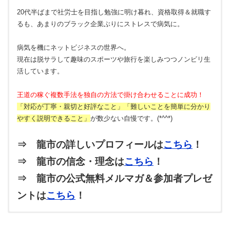
20代半ばまで社労士を目指し勉強に明け暮れ、資格取得＆就職す
るも、あまりのブラック企業ぶりにストレスで病気に。
病気を機にネットビジネスの世界へ。
現在は脱サラして趣味のスポーツや旅行を楽しみつつノンビリ生
活しています。
王道の稼ぐ複数手法を独自の方法で掛け合わせることに成功！
「対応が丁寧・親切と好評なこと」「難しいことを簡単に分かり
やすく説明できること」
が数少ない自慢です。(*^^*)
⇒ 龍市の詳しいプロフィールは
こちら
！
⇒ 龍市の信念・理念は
こちら
！
⇒ 龍市の公式無料メルマガ＆参加者プレゼ
ントは
こちら
！
トラ
3兄妹の次男。オスのトラ猫。甘えん坊でヤンチャな性格。