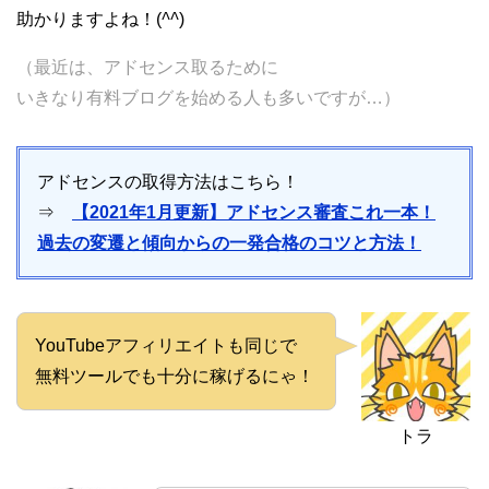
助かりますよね！(
^^
)
（最近は、アドセンス取るために
いきなり有料ブログを始める人も多いですが…）
アドセンスの取得方法はこちら！
⇒
【2021年1月更新】アドセンス審査これ一本！
過去の変遷と傾向からの一発合格のコツと方法！
YouTubeアフィリエイトも同じで
無料ツールでも十分に稼げるにゃ！
トラ