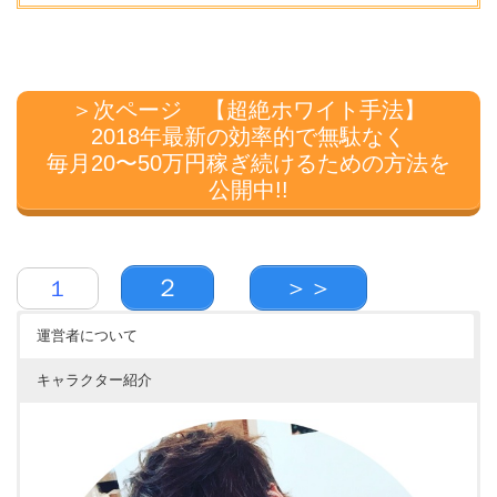
＞次ページ 【超絶ホワイト手法】
2018年最新の効率的で無駄なく
毎月20〜50万円稼ぎ続けるための方法を
公開中!!
２
＞＞
１
運営者について
キャラクター紹介