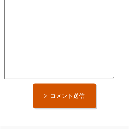
ハナ
3兄妹で唯一のメス。一番ネコっぽい性格でツンデレ。
コメント送信
３匹とも龍市の愛猫。
３匹と龍市の出会いのヒストリーはメルマガ1通目で紹介してい
ます。