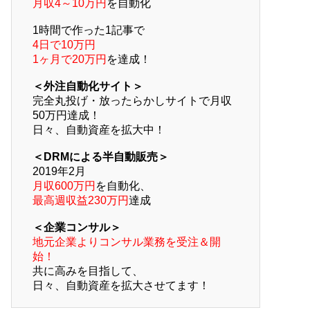
月収4～10万円
を自動化
1時間で作った1記事で
4日で10万円
1ヶ月で20万円
を達成！
＜外注自動化サイト＞
完全丸投げ・放ったらかしサイトで月収
50万円達成！
日々、自動資産を拡大中！
＜DRMによる半自動販売＞
2019年2月
月収600万円
を自動化、
最高週収益230万円
達成
＜企業コンサル＞
地元企業よりコンサル業務を受注＆開
始！
共に高みを目指して、
日々、自動資産を拡大させてます！