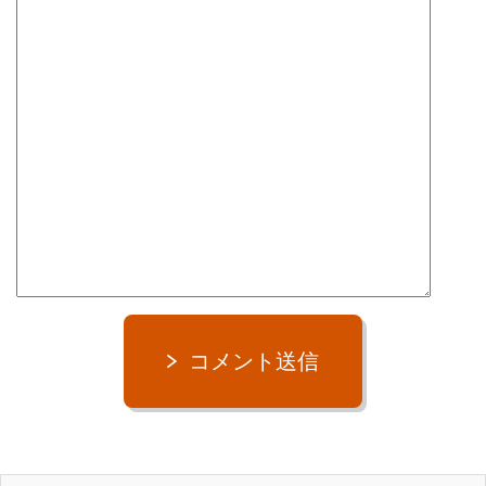
ハナ
3兄妹で唯一のメス。一番ネコっぽい性格でツンデレ。
コメント送信
３匹とも龍市の愛猫。
３匹と龍市の出会いのヒストリーはメルマガ1通目で紹介してい
ます。