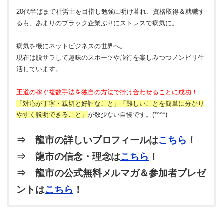
20代半ばまで社労士を目指し勉強に明け暮れ、資格取得＆就職す
るも、あまりのブラック企業ぶりにストレスで病気に。
病気を機にネットビジネスの世界へ。
現在は脱サラして趣味のスポーツや旅行を楽しみつつノンビリ生
活しています。
王道の稼ぐ複数手法を独自の方法で掛け合わせることに成功！
「対応が丁寧・親切と好評なこと」「難しいことを簡単に分かり
やすく説明できること」
が数少ない自慢です。(*^^*)
⇒ 龍市の詳しいプロフィールは
こちら
！
⇒ 龍市の信念・理念は
こちら
！
⇒ 龍市の公式無料メルマガ＆参加者プレゼ
ントは
こちら
！
トラ
3兄妹の次男。オスのトラ猫。甘えん坊でヤンチャな性格。