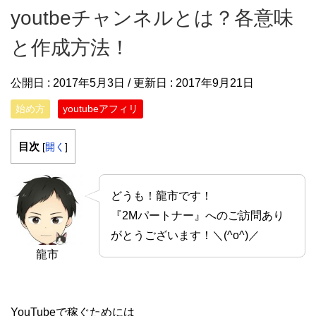
youtbeチャンネルとは？各意味
と作成方法！
公開日 :
2017年5月3日
/ 更新日 :
2017年9月21日
始め方
youtubeアフィリ
目次
[
開く
]
どうも！龍市です！
『2Mパートナー』へのご訪問あり
がとうございます！＼(^o^)／
龍市
YouTubeで稼ぐためには