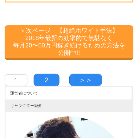
＞次ページ 【超絶ホワイト手法】
2018年最新の効率的で無駄なく
毎月20〜50万円稼ぎ続けるための方法を
公開中!!
２
＞＞
１
運営者について
キャラクター紹介