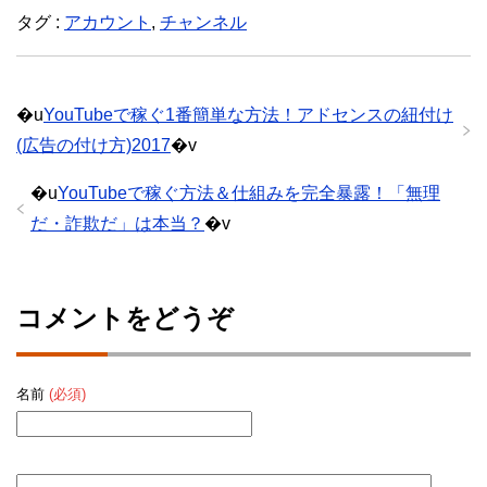
タグ :
アカウント
,
チャンネル
�u
YouTubeで稼ぐ1番簡単な方法！アドセンスの紐付け
(広告の付け方)2017
�v
�u
YouTubeで稼ぐ方法＆仕組みを完全暴露！「無理
だ・詐欺だ」は本当？
�v
パンダ
3兄妹の長男。猫なのに8kgもある巨漢。でも声が一番かわいい。
コメントをどうぞ
名前
(必須)