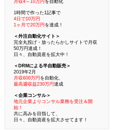
月収4～10万円
を自動化
1時間で作った1記事で
4日で10万円
1ヶ月で20万円
を達成！
＜外注自動化サイト＞
完全丸投げ・放ったらかしサイトで月収
50万円達成！
日々、自動資産を拡大中！
＜DRMによる半自動販売＞
2019年2月
月収600万円
を自動化、
最高週収益230万円
達成
＜企業コンサル＞
地元企業よりコンサル業務を受注＆開
始！
共に高みを目指して、
日々、自動資産を拡大させてます！