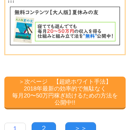
↓↓↓
＞次ページ 【超絶ホワイト手法】
2018年最新の効率的で無駄なく
毎月20〜50万円稼ぎ続けるための方法を
公開中!!
２
＞＞
１