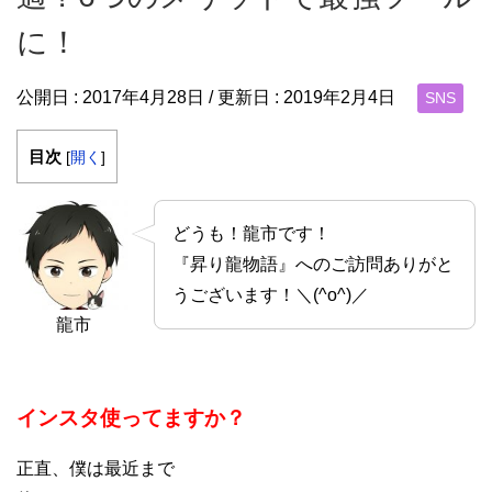
に！
公開日 :
2017年4月28日
/ 更新日 :
2019年2月4日
SNS
目次
[
開く
]
どうも！龍市です！
『昇り龍物語』へのご訪問ありがと
うございます！＼(^o^)／
龍市
インスタ使ってますか？
正直、僕は最近まで