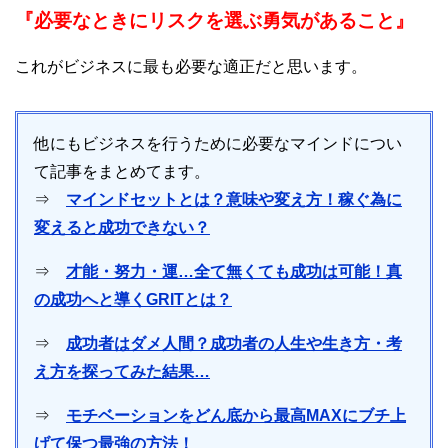
『必要なときにリスクを選ぶ勇気があること』
これがビジネスに最も必要な適正だと思います。
他にもビジネスを行うために必要なマインドについ
て記事をまとめてます。
⇒
マインドセットとは？意味や変え方！稼ぐ為に
変えると成功できない？
⇒
才能・努力・運…全て無くても成功は可能！真
の成功へと導くGRITとは？
⇒
成功者はダメ人間？成功者の人生や生き方・考
え方を探ってみた結果…
⇒
モチベーションをどん底から最高MAXにブチ上
げて保つ最強の方法！