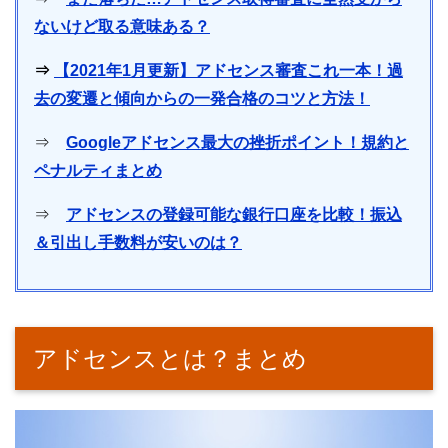
ないけど取る意味ある？
⇒
【2021年1月更新】アドセンス審査これ一本！過
去の変遷と傾向からの一発合格のコツと方法！
⇒
Googleアドセンス最大の挫折ポイント！規約と
ペナルティまとめ
⇒
アドセンスの登録可能な銀行口座を比較！振込
＆引出し手数料が安いのは？
アドセンスとは？まとめ