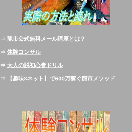
⇒
龍市公式無料メール講座とは？
⇒
体験コンサル
⇒
大人の脱初心者ドリル
⇒
【趣味×ネット】で600万稼ぐ龍市メソッド