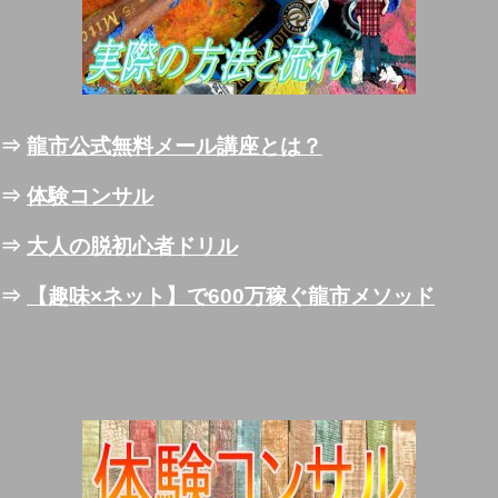
⇒
龍市公式無料メール講座とは？
⇒
体験コンサル
⇒
大人の脱初心者ドリル
⇒
【趣味×ネット】で600万稼ぐ龍市メソッド