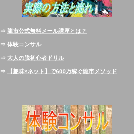
⇒
龍市公式無料メール講座とは？
⇒
体験コンサル
⇒
大人の脱初心者ドリル
⇒
【趣味×ネット】で600万稼ぐ龍市メソッド