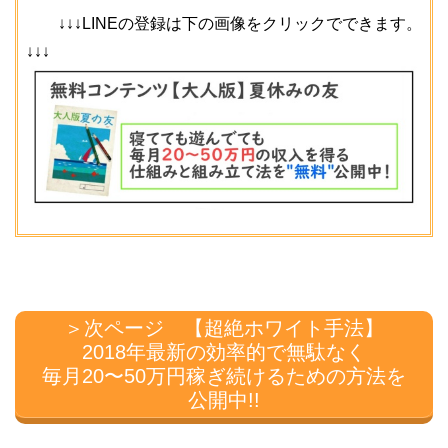
↓↓↓LINEの登録は下の画像をクリックでできます。
↓↓↓
＞次ページ 【超絶ホワイト手法】
2018年最新の効率的で無駄なく
毎月20〜50万円稼ぎ続けるための方法を
公開中!!