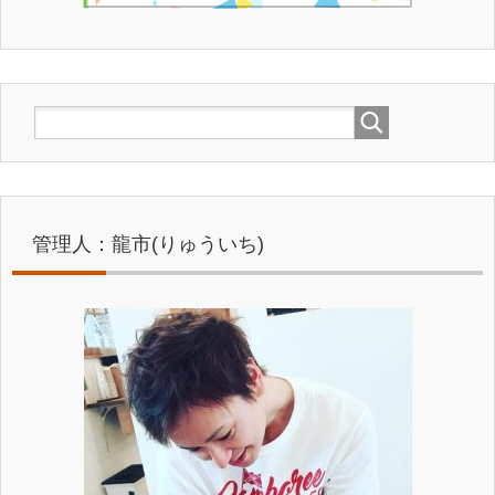
パンダ
3兄妹の長男。猫なのに8kgもある巨漢。でも声が一番かわいい。
管理人：龍市(りゅういち)
ハナ
3兄妹で唯一のメス。一番ネコっぽい性格でツンデレ。