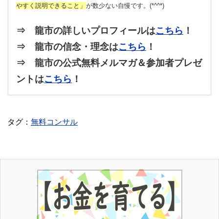
やすく説明できること」
が数少ない自慢です。(*^^*)
⇒ 龍市の詳しいプロフィールは
こちら
！
⇒ 龍市の信念・理念は
こちら
！
⇒ 龍市の公式無料メルマガ＆参加者プレゼ
ントは
こちら
！
トラ
3兄妹の次男。オスのトラ猫。甘えん坊でヤンチャな性格。
タグ：
無料コンサル