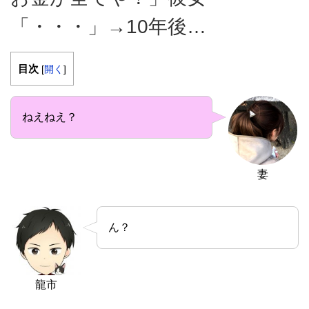
「・・・」→10年後…
目次
[
開く
]
ねえねえ？
妻
ん？
龍市