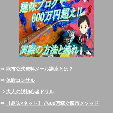
⇒
龍市公式無料メール講座とは？
⇒
体験コンサル
⇒
大人の脱初心者ドリル
⇒
【趣味×ネット】で600万稼ぐ龍市メソッド